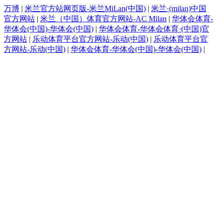
万博
|
米兰官方站网页版-米兰MiLan(中国)
|
米兰·(milan)中国
官方网站
|
米兰（中国）体育官方网站-AC Milan
|
华体会体育-
华体会(中国)-华体会(中国)
|
华体会体育-华体会体育·(中国)官
方网站
|
乐动体育平台官方网站-乐动(中国)
|
乐动体育平台官
方网站-乐动(中国)
|
华体会体育-华体会(中国)-华体会(中国)
|